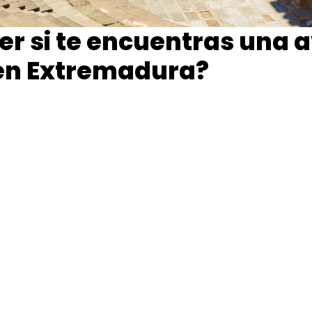
r si te encuentras una 
 en Extremadura?