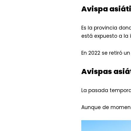
Avispa asiát
Es la provincia don
está expuesto a la i
En 2022 se retiró u
Avispas asiá
La pasada temporad
Aunque de momento 