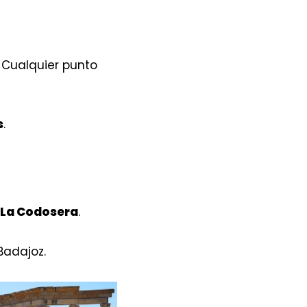
. Cualquier punto
s
.
La Codosera
.
Badajoz.